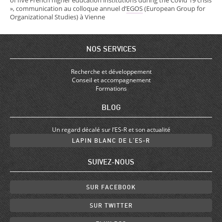
of five French higher education institutions during the Covid 19 crisis
», communication au colloque annuel d’
EGOS
(European Group for
Organizational Studies) à Vienne
NOS SERVICES
Recherche et développement
Conseil et accompagnement
Formations
BLOG
Un regard décalé sur l’ES-R et son actualité
LAPIN BLANC DE L’ES-R
SUIVEZ-NOUS
SUR FACEBOOK
SUR TWITTER