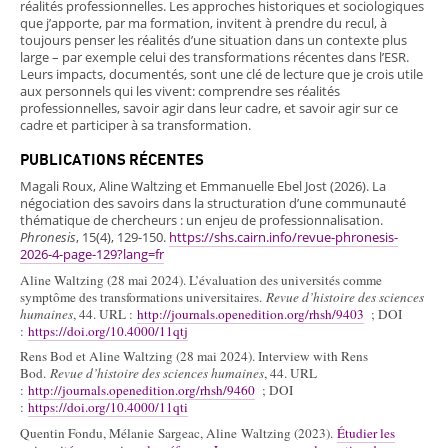
réalités professionnelles. Les approches historiques et sociologiques
que j’apporte, par ma formation, invitent à prendre du recul, à
toujours penser les réalités d’une situation dans un contexte plus
large – par exemple celui des transformations récentes dans l’ESR.
Leurs impacts, documentés, sont une clé de lecture que je crois utile
aux personnels qui les vivent: comprendre ses réalités
professionnelles, savoir agir dans leur cadre, et savoir agir sur ce
cadre et participer à sa transformation.
PUBLICATIONS RÉCENTES
Magali Roux, Aline Waltzing et Emmanuelle Ebel Jost (2026). La
négociation des savoirs dans la structuration d’une communauté
thématique de chercheurs : un enjeu de professionnalisation.
Phronesis
, 15(4), 129-150.
https://shs.cairn.info/revue-phronesis-
2026-4-page-129?lang=fr
Aline Waltzing (28 mai 2024). L’évaluation des universités comme
symptôme des transformations universitaires.
Revue d’histoire des sciences
humaines
, 44. URL :
http://journals.openedition.org/rhsh/9403
; DOI
:
https://doi.org/10.4000/11qtj
Rens Bod et Aline Waltzing (28 mai 2024). Interview with Rens
Bod.
Revue d’histoire des sciences humaines
, 44. URL
:
http://journals.openedition.org/rhsh/9460
; DOI
:
https://doi.org/10.4000/11qti
Quentin Fondu, Mélanie Sargeac, Aline Waltzing (2023).
Étudier les