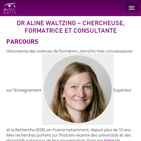
DR ALINE WALTZING – CHERCHEUSE,
Recherche
FORMATRICE ET CONSULTANTE
Conseil
PARCOURS
Formations
Historienne des sciences de formation, j’enrichis mes connaissances
L’entreprise
Références
Contact
sur l’Enseignement
Supérieur
et la Recherche (ESR), en France notamment, depuis plus de 10 ans.
Mes recherches portent sur l’histoire récente des universités et des
dispositifs nationaux de leur gouvernance. Dans ma
thèse
de