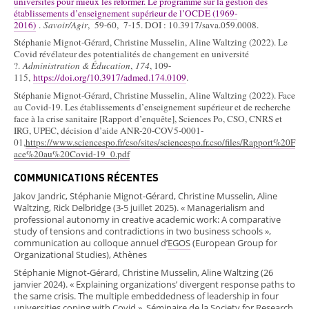
universités pour mieux les réformer. Le programme sur la gestion des
établissements d’enseignement supérieur de l’OCDE (1969-
2016)
.
Savoir/Agir
, 59-60, 7-15. DOI : 10.3917/sava.059.0008.
Stéphanie Mignot-Gérard, Christine Musselin, Aline Waltzing (2022). Le
Covid révélateur des potentialités de changement en université
?.
Administration & Éducation
,
174
, 109-
115,
https://doi.org/10.3917/admed.174.0109
.
Stéphanie Mignot-Gérard, Christine Musselin, Aline Waltzing (2022).
Face
au Covid-19. Les établissements d’enseignement supérieur et de recherche
face à la crise sanitaire
[
Rapport d’enquête
]
,
Sciences Po, CSO, CNRS et
IRG, UPEC, décision d’aide ANR-20-COV5-0001-
01,
https://www.sciencespo.fr/cso/sites/sciencespo.fr.cso/files/Rapport%20F
ace%20au%20Covid-19_0.pdf
COMMUNICATIONS RÉCENTES
Jakov Jandric,
Stéphanie Mignot-Gérard, Christine Musselin, Aline
Waltzing,
Rick Delbridge
(
3-5 juillet 2025)
. «
Managerialism and
professional autonomy in creative academic work: A comparative
study of tensions and contradictions in two business schools »,
communication au colloque annuel d’
EGOS
(European Group for
Organizational Studies),
Athènes
Stéphanie Mignot-Gérard, Christine Musselin, Aline Waltzing (26
janvier 2024). « Explaining organizations’ divergent response paths to
the same crisis. The multiple embeddedness of leadership in four
universities coping with Covid ».
Séminaire de la Society for Research