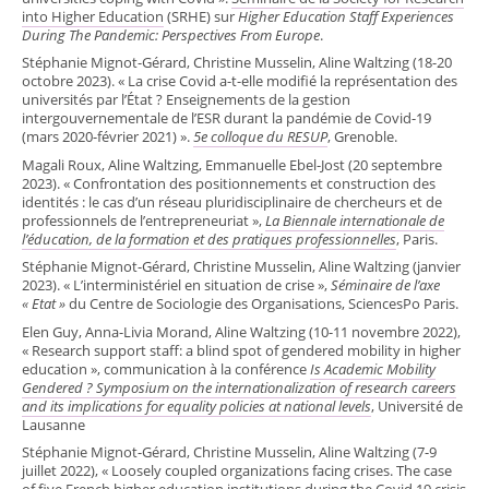
into Higher Education
(SRHE) sur
Higher Education Staff Experiences
During The Pandemic: Perspectives From Europe
.
Stéphanie Mignot-Gérard, Christine Musselin, Aline Waltzing (18-20
octobre 2023). « La crise Covid a-t-elle modifié la représentation des
universités par l’État ? Enseignements de la gestion
intergouvernementale de l’ESR durant la pandémie de Covid-19
(mars 2020-février 2021) ».
5e colloque du RESUP
, Grenoble.
Magali Roux, Aline Waltzing, Emmanuelle Ebel-Jost (20 septembre
2023). « Confrontation des positionnements et construction des
identités : le cas d’un réseau pluridisciplinaire de chercheurs et de
professionnels de l’entrepreneuriat »,
La Biennale internationale de
l’éducation, de la formation et des pratiques professionnelles
, Paris.
Stéphanie Mignot-Gérard, Christine Musselin, Aline Waltzing (janvier
2023). « L’interministériel en situation de crise »,
Séminaire de l’axe
« Etat »
du Centre de Sociologie des Organisations, SciencesPo Paris.
Elen Guy, Anna-Livia Morand, Aline Waltzing (10-11 novembre 2022),
« Research support staff: a blind spot of gendered mobility in higher
education », communication à la conférence
Is Academic Mobility
Gendered ? Symposium on the internationalization of research careers
and its implications for equality policies at national levels
, Université de
Lausanne
Stéphanie Mignot-Gérard, Christine Musselin, Aline Waltzing (7-9
juillet 2022), « Loosely coupled organizations facing crises. The case