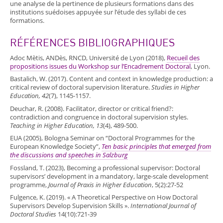
une analyse de la pertinence de plusieurs formations dans des
institutions suédoises appuyée sur l’étude des syllabi de ces
formations.
RÉFÉRENCES BIBLIOGRAPHIQUES
Adoc Mètis, ANDès, RNCD, Université de Lyon (2018),
Recueil des
propositions issues du Workshop sur l’Encadrement Doctoral
, Lyon.
Bastalich, W. (2017). Content and context in knowledge production: a
critical review of doctoral supervision literature.
Studies in Higher
Education, 42
(7), 1145-1157.
Deuchar, R. (2008). Facilitator, director or critical friend?:
contradiction and congruence in doctoral supervision styles.
Teaching in Higher Education, 13
(4), 489-500.
EUA (2005), Bologna Seminar on “Doctoral Programmes for the
European Knowledge Society”,
Ten basic principles that emerged from
the discussions and speeches in Salzburg
Fossland, T. (2023), Becoming a professional supervisor: Doctoral
supervisors’ development in a mandatory, large-scale development
programme,
Journal of Praxis in Higher Education
, 5(2):27-52
Fulgence, K. (2019). « A Theoretical Perspective on How Doctoral
Supervisors Develop Supervision Skills ».
International Journal of
Doctoral Studies
14(10):721‑39