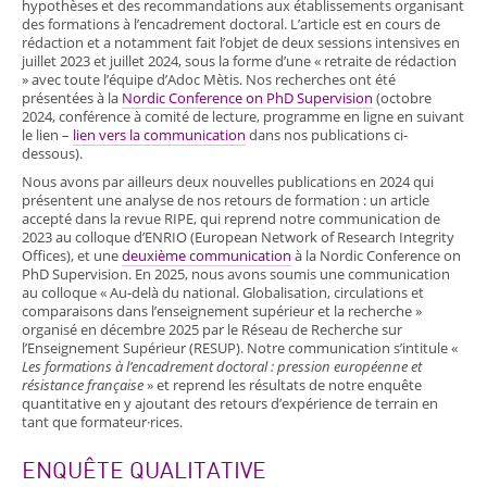
hypothèses et des recommandations aux établissements organisant
des formations à l’encadrement doctoral. L’article est en cours de
rédaction et a notamment fait l’objet de deux sessions intensives en
juillet 2023 et juillet 2024, sous la forme d’une « retraite de rédaction
» avec toute l’équipe d’Adoc Mètis. Nos recherches ont été
présentées
à la
Nordic Conference on PhD Supervision
(octobre
2024, conférence à comité de lecture, programme en ligne en suivant
le lien –
lien vers la communication
dans nos publications ci-
dessous).
Nous avons par ailleurs deux nouvelles publications en 2024 qui
présentent une analyse de nos retours de formation : un article
accepté dans la revue RIPE, qui reprend notre communication de
2023 au colloque d’ENRIO (European Network of Research Integrity
Offices), et une
deuxième communication
à la Nordic Conference on
PhD Supervision. En 2025,
nous avons soumis une communication
au colloque « Au-delà du national.
Globalisation, circulations et
comparaisons dans l’enseignement supérieur et la recherche »
organisé en décembre 2025 par le Réseau de Recherche sur
l’Enseignement Supérieur (RESUP). Notre communication s’intitule «
Les formations à l’encadrement doctoral : pression européenne et
résistance française
» et reprend les résultats de notre enquête
quantitative en y ajoutant des retours d’expérience de terrain en
tant que formateur·rices.
ENQUÊTE QUALITATIVE