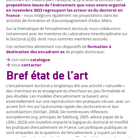
propositions issues de
l’événement
que nous avons organisé
en novembre 2023 regroupant les acteur·es du doctorat en
France
– nous intégrons également ces propositions dans les
activités de formation et d’accompagnement d’Adoc Mètis.
Sur la thématique de l’encadrement doctoral, nous collaborons
notamment
avec les membres du Laboratoire Interdisciplinaire sur
le Doctorat (
LID
), dont nous sommes membres associés.
Ces recherches alimentent nos dispositifs de
formation à
destination des encadrant·es
de projets doctoraux:
voir notre
catalogue
nous
contacter
Bref état de l’art
L’encadrement doctoral a longtemps été une activité « naturelle »
des chercheur·es et enseignant·es-chercheur·es, peu formalisée et
peu étudiée. Les modèles d’encadrement se basent ainsi
essentiellement sur une reproduction des pratiques vécues, avec un
accent fort mis sur l’autonomie rapide des doctorant·es et leur
autodidaction (Sinclair, 2004). De nombreuses réflexions
européennes (e.g. principes de Salzburg, 2005, advice paper de la
LERU, 2023) ont toutefois impacté la logique du doctorat et modifié
les pratiques d’encadrement en France. Les politiques publiques se
sont emparées de la question de l’encadrement, y voyant un levier