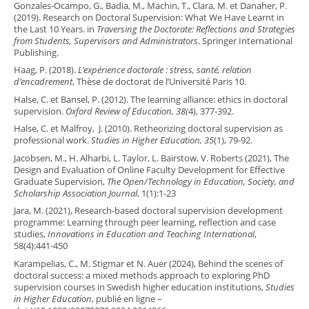
Gonzales-Ocampo, G., Badia, M., Machin, T., Clara, M. et Danaher, P.
(2019). Research on Doctoral Supervision: What We Have Learnt in
the Last 10 Years. in
Traversing the Doctorate: Reflections and Strategies
from Students, Supervisors and Administrators
. Springer International
Publishing.
Haag, P. (2018).
L’expérience doctorale : stress, santé, relation
d’encadrement
, Thèse de doctorat de l’Université Paris 10.
Halse, C. et Bansel, P. (2012). The learning alliance: ethics in doctoral
supervision.
Oxford Review of Education, 38(
4), 377-392.
Halse, C. et Malfroy, J. (2010). Retheorizing doctoral supervision as
professional work.
Studies in Higher Education, 35
(1), 79-92.
Jacobsen, M., H. Alharbi, L. Taylor, L. Bairstow, V. Roberts (2021), The
Design and Evaluation of Online Faculty Development for Effective
Graduate Supervision,
The Open/Technology in Education, Society, and
Scholarship Association Journal
, 1(1):1-23
Jara, M. (2021), Research-based doctoral supervision development
programme: Learning through peer learning, reflection and case
studies,
Innovations in Education and Teaching International
,
58(4):441-450
Karampelias, C., M. Stigmar et N. Auer (2024), Behind the scenes of
doctoral success: a mixed methods approach to exploring PhD
supervision courses in Swedish higher education institutions,
Studies
in Higher Education
, publié en ligne –