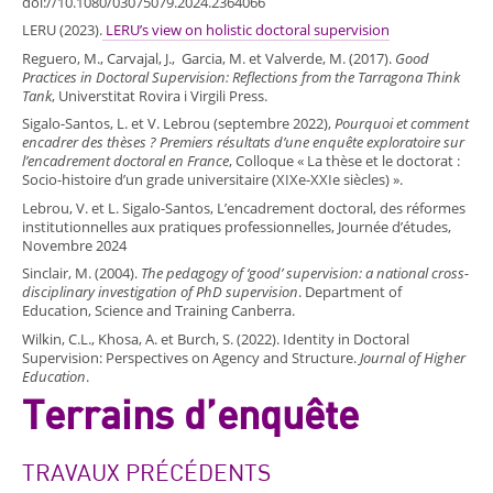
doi://10.1080/03075079.2024.2364066
LERU (2023).
LERU’s view on holistic doctoral supervision
Reguero, M., Carvajal, J., Garcia, M. et Valverde, M. (2017).
Good
Practices in Doctoral Supervision: Reflections from the Tarragona Think
Tank
, Universtitat Rovira i Virgili Press.
Sigalo-Santos, L. et V. Lebrou (septembre 2022),
Pourquoi et comment
encadrer des thèses ? Premiers résultats d’une enquête exploratoire sur
l’encadrement doctoral en France
, Colloque « La thèse et le doctorat :
Socio-histoire d’un grade universitaire (XIXe-XXIe siècles) ».
Lebrou, V. et L. Sigalo-Santos, L’encadrement doctoral, des réformes
institutionnelles aux pratiques professionnelles, Journée d’études,
Novembre 2024
Sinclair, M. (2004).
The pedagogy of ‘good’ supervision: a national cross-
disciplinary investigation of PhD supervision
. Department of
Education, Science and Training Canberra.
Wilkin, C.L., Khosa, A. et Burch, S. (2022). Identity in Doctoral
Supervision: Perspectives on Agency and Structure.
Journal of Higher
Education
.
Terrains d’enquête
TRAVAUX PRÉCÉDENTS