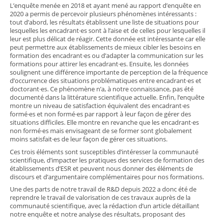
L’enquête menée en 2018 et ayant mené au rapport d’enquête en
2020 a permis de percevoir plusieurs phénomènes intéressants :
tout d’abord, les résultats établissent une liste de situations pour
lesquelles les encadrant·es sont à l’aise et de celles pour lesquelles il
leur est plus délicat de réagir. Cette donnée est intéressante car elle
peut permettre aux établissements de mieux cibler les besoins en
formation des encadrant·es ou d’adapter la communication sur les
formations pour attirer les encadrant·es. Ensuite, les données
soulignent une différence importante de perception de la fréquence
d’occurrence des situations problématiques entre encadrant·es et
doctorant·es. Ce phénomène n’a, à notre connaissance, pas été
documenté dans la littérature scientifique actuelle. Enfin, l’enquête
montre un niveau de satisfaction équivalent des encadrant·es
formé·es et non formé·es par rapport à leur façon de gérer des
situations difficiles. Elle montre en revanche que les encadrant·es
non formé·es mais envisageant de se former sont globalement
moins satisfait·es de leur façon de gérer ces situations.
Ces trois éléments sont susceptibles d’intéresser la communauté
scientifique, d’impacter les pratiques des services de formation des
établissements d’ESR et peuvent nous donner des éléments de
discours et d’argumentaire complémentaires pour nos formations.
Une des parts de notre travail de R&D depuis 2022 a donc été de
reprendre le travail de valorisation de ces travaux auprès de la
communauté scientifique, avec la rédaction d’un article détaillant
notre enquête et notre analyse des résultats, proposant des