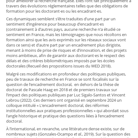
pour améliorer la recherche française. Elles l’ont fait principalement à
travers des évolutions réglementaires telles que des obligations de
formation pour les doctorant·es ou les encadrant·es.
Ces dynamiques semblent s’être traduites d’une part par un
sentiment d’ingérence pour beaucoup d’encadrant·es
(contrairement à d’autres pays, aucune recherche n’a étudié ce
sentiment en France, mais les témoignages que nous récoltons en
formation ainsi que les avis exprimés sur les réseaux sociaux vont
dans ce sens) et d’autre part par un encadrement plus dirigiste,
menant à moins de prise de risques et d’innovation, et des projets
moins ambitieux, afin de garantir aux doctorant·es le respect des
délais et des critères bibliométriques imposés par les écoles
doctorales (Recueil des propositions issues du WED 2018).
Malgré ces modifications en profondeur des politiques publiques,
peu de travaux de recherche en France se sont focalisés sur la
question de l’encadrement doctoral, en dehors de la thèse de
doctorat de Pascale Haag en 2018 et de premiers travaux sur
l’impact des politiques publiques par Luc Sigalo-Santos et Vincent
Lebrou (2022). Ces derniers ont organisé en septembre 2024 un
colloque intitulé « L’encadrement doctoral, des réformes
institutionnelles aux pratiques professionnelles » qui abordait sous
l’angle historique et pratique des questions liées à l’encadrement
doctoral.
À l’international, en revanche, une littérature dense existe, sur de
nombreux sujets (Gonzales-Ocampo
et al.
, 2019). Sur la question des