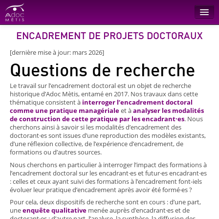
ENCADREMENT DE PROJETS DOCTORAUX
Recherche
[dernière mise à jour: mars 2026]
Conseil
Questions de recherche
Formations
Le travail sur l’encadrement doctoral est un objet de recherche
L’entreprise
historique d’Adoc Mètis, entamé en 2017. Nos travaux dans cette
thématique consistent à
interroger l’encadrement doctoral
Références
comme une pratique managériale
et à
analyser les modalités
de construction de cette pratique par les encadrant·es
. Nous
Contact
cherchons ainsi à savoir si les modalités d’encadrement des
doctorant·es sont issues d’une reproduction des modèles existants,
d’une réflexion collective, de l’expérience d’encadrement, de
formations ou d’autres sources.
Nous cherchons en particulier à interroger l’impact des formations à
l’encadrement doctoral sur les encadrant·es et futur·es encadrant·es
: celles et ceux ayant suivi des formations à l’encadrement font-iels
évoluer leur pratique d’encadrement après avoir été formé·es ?
Pour cela, deux dispositifs de recherche sont en cours : d’une part,
une
enquête qualitative
menée auprès d’encadrant·es et de
doctorant·es ; d’autre part, l’analyse, la synthèse, la diffusion des