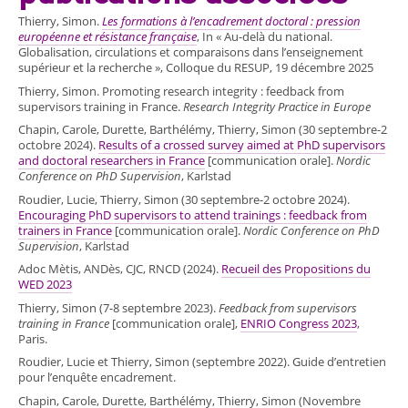
Thierry, Simon.
Les formations à l’encadrement doctoral : pression
européenne et résistance française
, In « Au-delà du national.
Globalisation, circulations et comparaisons dans l’enseignement
supérieur et la recherche », Colloque du RESUP, 19 décembre 2025
Thierry, Simon. Promoting research integrity : feedback from
supervisors training in France.
Research Integrity Practice in Europe
Chapin, Carole, Durette, Barthélémy, Thierry, Simon (30 septembre-2
octobre 2024).
Results of a crossed survey aimed at PhD supervisors
and doctoral researchers in France
[communication orale].
Nordic
Conference on PhD Supervision
, Karlstad
Roudier, Lucie, Thierry, Simon (30 septembre-2 octobre 2024).
Encouraging PhD supervisors to attend trainings : feedback from
trainers in France
[communication orale].
Nordic Conference on PhD
Supervision
, Karlstad
Adoc Mètis, ANDès, CJC, RNCD (2024).
Recueil des Propositions du
WED 2023
Thierry, Simon (7-8 septembre 2023).
Feedback from supervisors
training in France
[communication orale],
ENRIO Congress 2023
,
Paris.
Roudier, Lucie et Thierry, Simon (septembre 2022). Guide d’entretien
pour l’enquête encadrement.
Chapin, Carole, Durette, Barthélémy, Thierry, Simon (Novembre