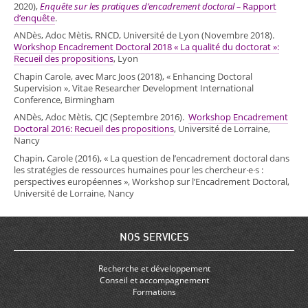
2020),
Enquête sur les pratiques d’encadrement doctoral –
Rapport
d’enquête
.
ANDès, Adoc Mètis, RNCD, Université de Lyon (Novembre 2018).
Workshop Encadrement Doctoral 2018 « La qualité du doctorat »:
Recueil des propositions
, Lyon
Chapin Carole, avec Marc Joos (2018), « Enhancing Doctoral
Supervision », Vitae Researcher Development International
Conference, Birmingham
ANDès, Adoc Mètis, CJC (Septembre 2016).
Workshop Encadrement
Doctoral 2016: Recueil des propositions
, Université de Lorraine,
Nancy
Chapin, Carole (2016), « La question de l’encadrement doctoral dans
les stratégies de ressources humaines pour les chercheur·e·s :
perspectives européennes », Workshop sur l’Encadrement Doctoral,
Université de Lorraine, Nancy
NOS SERVICES
Recherche et développement
Conseil et accompagnement
Formations