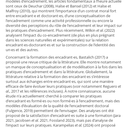
modèles d’encadrement, les articles fondamentaux à l’heure actuelle
sont ceux de Deuchar (2008), Halse et Bansel (2012) et Halse et
Malfroy (2010), qui montrent l’importance d’un contrat moral fort
entre encadrant·e et doctorant·es, d’une conceptualisation de
l’encadrement comme une activité professionnelle ou encore la
diversité des perceptions du rôle de l’encadrement et leur impact sur
les pratiques d’encadrement. Plus récemment, Wilkin
et al
. (2022)
analysent l’impact du co-encadrement (de plus en plus prégnant
dans les sciences naturelles et expérimentales) sur la relation
encadrant·es-doctorant·es et sur la construction de l’identité des
un·es et des autres.
Concernant la formation des encadrant·es, Bastalich (2017) a
proposé une revue critique de la littérature. Elle montre notamment
un manque de conceptualisation et de modélisation à la fois dans les
pratiques d’encadrement et dans la littérature. Globalement, la
littérature relative à la formation des encadrant·es s’intéresse
surtout aux échanges entre encadrant·es, qui sont une manière
efficace de faire évoluer leurs pratiques (voir notamment Reguero
et
al
., 2017 et les références incluses). À notre connaissance, aucune
étude n’a actuellement cherché à comparer les pratiques
d’encadrant·es formé·es ou non formé·es à l’encadrement, mais des
modèles d’évaluation de la qualité de l’encadrement doctoral
(Fulgence, 2019) permettent de l’envisager. Des analyses ont été
proposé de la satisfaction d’encadrant·es suite à une formation (Jara
2021, Jacobsen
et al.
2021, Fossland 2023), mais pas d’analyse de
l’impact sur leurs pratiques. Karampelias
et al.
(2024) ont proposé