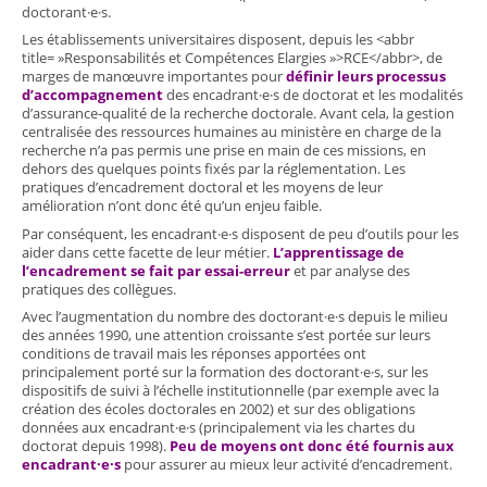
doctorant·e·s.
Les établissements universitaires disposent, depuis les <abbr
title= »Responsabilités et Compétences Elargies »>RCE</abbr>, de
marges de manœuvre importantes pour
définir leurs processus
d’accompagnement
des encadrant·e·s de doctorat et les modalités
d’assurance-qualité de la recherche doctorale. Avant cela, la gestion
centralisée des ressources humaines au ministère en charge de la
recherche n’a pas permis une prise en main de ces missions, en
dehors des quelques points fixés par la réglementation. Les
pratiques d’encadrement doctoral et les moyens de leur
amélioration n’ont donc été qu’un enjeu faible.
Par conséquent, les encadrant·e·s disposent de peu d’outils pour les
aider dans cette facette de leur métier.
L’apprentissage de
l’encadrement se fait par essai-erreur
et par analyse des
pratiques des collègues.
Avec l’augmentation du nombre des doctorant·e·s depuis le milieu
des années 1990, une attention croissante s’est portée sur leurs
conditions de travail mais les réponses apportées ont
principalement porté sur la formation des doctorant·e·s, sur les
dispositifs de suivi à l’échelle institutionnelle (par exemple avec la
création des écoles doctorales en 2002) et sur des obligations
données aux encadrant·e·s (principalement via les chartes du
doctorat depuis 1998).
Peu de moyens ont donc été fournis aux
encadrant·e·s
pour assurer au mieux leur activité d’encadrement.