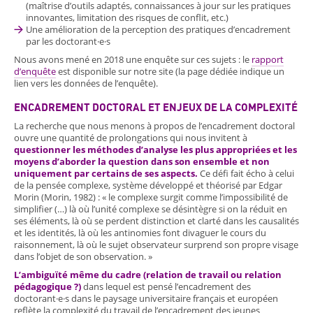
(maîtrise d’outils adaptés, connaissances à jour sur les pratiques
innovantes, limitation des risques de conflit, etc.)
Une amélioration de la perception des pratiques d’encadrement
par les doctorant·e·s
Nous avons mené en 2018 une enquête sur ces sujets : le
rapport
d’enquête
est disponible sur notre site (la page dédiée indique un
lien vers les données de l’enquête).
ENCADREMENT DOCTORAL ET ENJEUX DE LA COMPLEXITÉ
La recherche que nous menons à propos de l’encadrement doctoral
ouvre une quantité de prolongations qui nous invitent à
questionner les méthodes d’analyse les plus appropriées et les
moyens d’aborder la question dans son ensemble et non
uniquement par certains de ses aspects.
Ce défi fait écho à celui
de la pensée complexe, système développé et théorisé par Edgar
Morin (Morin, 1982) : « le complexe surgit comme l’impossibilité de
simplifier (…) là où l’unité complexe se désintègre si on la réduit en
ses éléments, là où se perdent distinction et clarté dans les causalités
et les identités, là où les antinomies font divaguer le cours du
raisonnement, là où le sujet observateur surprend son propre visage
dans l’objet de son observation. »
L’ambiguïté même du cadre (relation de travail ou relation
pédagogique ?)
dans lequel est pensé l’encadrement des
doctorant·e·s dans le paysage universitaire français et européen
reflète la complexité du travail de l’encadrement des jeunes