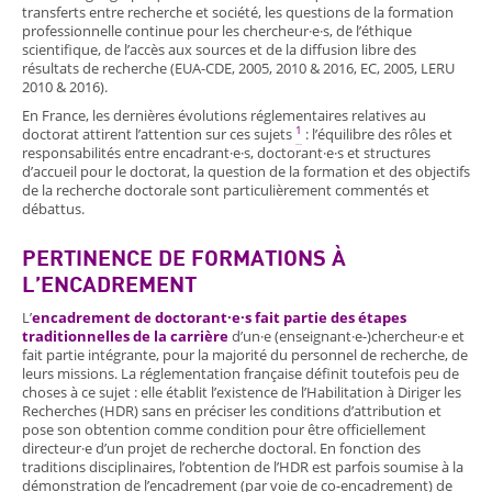
transferts entre recherche et société, les questions de la formation
professionnelle continue pour les chercheur·e·s, de l’éthique
scientifique, de l’accès aux sources et de la diffusion libre des
résultats de recherche (EUA-CDE, 2005, 2010 & 2016, EC, 2005, LERU
2010 & 2016).
En France, les dernières évolutions réglementaires relatives au
1
doctorat attirent l’attention sur ces sujets
: l’équilibre des rôles et
responsabilités entre encadrant·e·s, doctorant·e·s et structures
d’accueil pour le doctorat, la question de la formation et des objectifs
de la recherche doctorale sont particulièrement commentés et
débattus.
PERTINENCE DE FORMATIONS À
L’ENCADREMENT
L’
encadrement de doctorant·e·s fait partie des étapes
traditionnelles de la carrière
d’un·e (enseignant·e-)chercheur·e et
fait partie intégrante, pour la majorité du personnel de recherche, de
leurs missions. La réglementation française définit toutefois peu de
choses à ce sujet : elle établit l’existence de l’Habilitation à Diriger les
Recherches (HDR) sans en préciser les conditions d’attribution et
pose son obtention comme condition pour être officiellement
directeur·e d’un projet de recherche doctoral. En fonction des
traditions disciplinaires, l’obtention de l’HDR est parfois soumise à la
démonstration de l’encadrement (par voie de co-encadrement) de