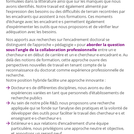
formulées dans la littérature ainsi que sur les manques que nous
avons identifiés. Notre travail est également alimenté par
l’expression des besoins ou des difficultés de terrain recontrées par
les encadrants qui assistent à nos formations. Ces moments
d’échange avec les encadrant·e·s permettent également
d’expérimenter les outils que nous proposons et de vérifier leur
adéquation avec les besoins.
Nos apports aux recherches sur l’encadrement doctoral se
distinguent de l’approche « pédagogie » pour
aborder la question
sous l’angle de la collaboration professionnelle
entre un·e
chercheur·e en début de carrière et un·e chercheur·e-encadrant·e. Au
delà des notions de formation, cette approche ouvre des
perspectives nouvelles de travail en tenant compte de la
reconnaissance du doctorat comme expérience professionnelle de
recherche.
Notre position hybride facilite une approche innovante :
Docteur·e·s de différentes disciplines, nous avons eu des
expériences variées en tant que personnels d’établissements de
recherche publics
Au sein de notre pôle R&D, nous proposons une recherche
appliquée qui se fonde sur l’analyse des pratiques et la volonté de
développer des outils pour faciliter le travail des chercheur·e·s et
enseignant·e·s-chercheur·e·s
Extérieur·e·s aux relations d’encadrement d’une équipe
particulière, nous privilégions une approche neutre et objective,
et apportons un regard neuf