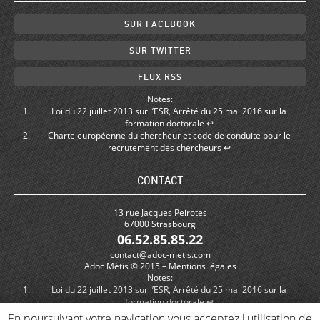
SUR FACEBOOK
SUR TWITTER
FLUX RSS
Notes:
Loi du 22 juillet 2013 sur l’ESR
,
Arrêté du 25 mai 2016 sur la
formation doctorale
↩
Charte européenne du chercheur et code de conduite pour le
recrutement des chercheurs
↩
CONTACT
13 rue Jacques Peirotes
67000 Strasbourg
06.52.85.85.22
contact@adoc-metis.com
Adoc Mètis © 2015 –
Mentions légales
Notes:
Loi du 22 juillet 2013 sur l’ESR
,
Arrêté du 25 mai 2016 sur la
formation doctorale
↩
Charte européenne du chercheur et code de conduite pour le
En poursuivant votre navigation vous acceptez l'utilisation de