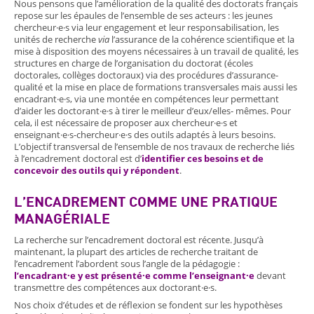
Nous pensons que l’amélioration de la qualité des doctorats français
repose sur les épaules de l’ensemble de ses acteurs : les jeunes
chercheur·e·s via leur engagement et leur responsabilisation, les
unités de recherche
via
l’assurance de la cohérence scientifique et la
mise à disposition des moyens nécessaires à un travail de qualité, les
structures en charge de l’organisation du doctorat (écoles
doctorales, collèges doctoraux) via des procédures d’assurance-
qualité et la mise en place de formations transversales mais aussi les
encadrant·e·s, via une montée en compétences leur permettant
d’aider les doctorant·e·s à tirer le meilleur d’eux/elles- mêmes. Pour
cela, il est nécessaire de proposer aux chercheur·e·s et
enseignant·e·s-chercheur·e·s des outils adaptés à leurs besoins.
L’objectif transversal de l’ensemble de nos travaux de recherche liés
à l’encadrement doctoral est d’
identifier ces besoins et de
concevoir des outils qui y répondent
.
L’ENCADREMENT COMME UNE PRATIQUE
MANAGÉRIALE
La recherche sur l’encadrement doctoral est récente. Jusqu’à
maintenant, la plupart des articles de recherche traitant de
l’encadrement l’abordent sous l’angle de la pédagogie :
l’encadrant·e y est présenté·e comme l’enseignant·e
devant
transmettre des compétences aux doctorant·e·s.
Nos choix d’études et de réflexion se fondent sur les hypothèses