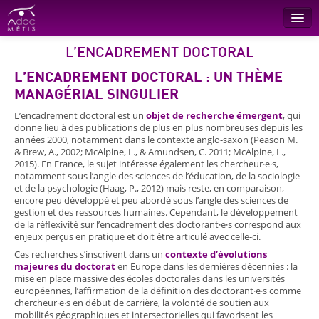
L’ENCADREMENT DOCTORAL
Recherche
L’ENCADREMENT DOCTORAL : UN THÈME
Conseil
MANAGÉRIAL SINGULIER
Formations
L’encadrement doctoral est un
objet de recherche émergent
, qui
donne lieu à des publications de plus en plus nombreuses depuis les
L’entreprise
années 2000, notamment dans le contexte anglo-saxon (Peason M.
& Brew, A., 2002; McAlpine, L., & Amundsen, C. 2011; McAlpine, L.,
Références
2015). En France, le sujet intéresse également les chercheur·e·s,
notamment sous l’angle des sciences de l’éducation, de la sociologie
Contact
et de la psychologie (Haag, P., 2012) mais reste, en comparaison,
encore peu développé et peu abordé sous l’angle des sciences de
gestion et des ressources humaines. Cependant, le développement
de la réflexivité sur l’encadrement des doctorant·e·s correspond aux
enjeux perçus en pratique et doit être articulé avec celle-ci.
Ces recherches s’inscrivent dans un
contexte d’évolutions
majeures du doctorat
en Europe dans les dernières décennies : la
mise en place massive des écoles doctorales dans les universités
européennes, l’affirmation de la définition des doctorant·e·s comme
chercheur·e·s en début de carrière, la volonté de soutien aux
mobilités géographiques et intersectorielles qui favorisent les