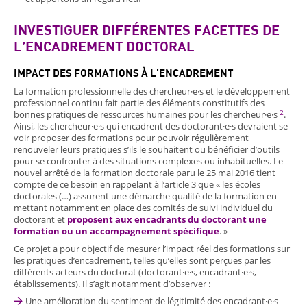
INVESTIGUER DIFFÉRENTES FACETTES DE
L’ENCADREMENT DOCTORAL
IMPACT DES FORMATIONS À L’ENCADREMENT
La formation professionnelle des chercheur·e·s et le développement
professionnel continu fait partie des éléments constitutifs des
2
bonnes pratiques de ressources humaines pour les chercheur·e·s
.
Ainsi, les chercheur·e·s qui encadrent des doctorant·e·s devraient se
voir proposer des formations pour pouvoir régulièrement
renouveler leurs pratiques s’ils le souhaitent ou bénéficier d’outils
pour se confronter à des situations complexes ou inhabituelles. Le
nouvel arrêté de la formation doctorale paru le 25 mai 2016 tient
compte de ce besoin en rappelant à l’article 3 que « les écoles
doctorales (…) assurent une démarche qualité de la formation en
mettant notamment en place des comités de suivi individuel du
doctorant et
proposent aux encadrants du doctorant une
formation ou un accompagnement spécifique
. »
Ce projet a pour objectif de mesurer l’impact réel des formations sur
les pratiques d’encadrement, telles qu’elles sont perçues par les
différents acteurs du doctorat (doctorant·e·s, encadrant·e·s,
établissements). Il s’agit notamment d’observer :
Une amélioration du sentiment de légitimité des encadrant·e·s