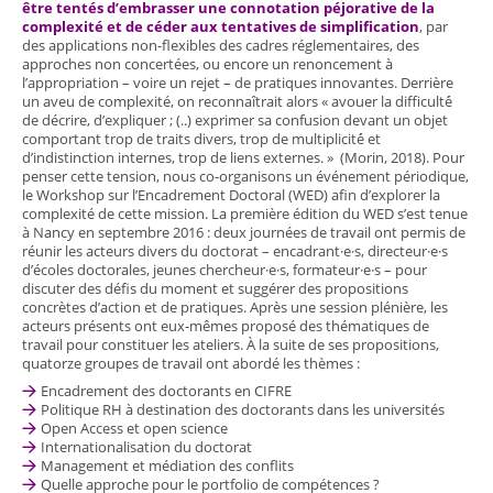
être tentés d’embrasser une connotation péjorative de la
complexité et de céder aux tentatives de simplification
, par
des applications non-flexibles des cadres réglementaires, des
approches non concertées, ou encore un renoncement à
l’appropriation – voire un rejet – de pratiques innovantes. Derrière
un aveu de complexité, on reconnaîtrait alors « avouer la difficulté́
de décrire, d’expliquer ; (..) exprimer sa confusion devant un objet
comportant trop de traits divers, trop de multiplicité́ et
d’indistinction internes, trop de liens externes. » (Morin, 2018). Pour
penser cette tension, nous co-organisons un événement périodique,
le Workshop sur l’Encadrement Doctoral (WED) afin d’explorer la
complexité de cette mission. La première édition du WED s’est tenue
à Nancy en septembre 2016 : deux journées de travail ont permis de
réunir les acteurs divers du doctorat – encadrant·e·s, directeur·e·s
d’écoles doctorales, jeunes chercheur·e·s, formateur·e·s – pour
discuter des défis du moment et suggérer des propositions
concrètes d’action et de pratiques. Après une session plénière, les
acteurs présents ont eux-mêmes proposé des thématiques de
travail pour constituer les ateliers. À la suite de ses propositions,
quatorze groupes de travail ont abordé les thèmes :
Encadrement des doctorants en CIFRE
Politique RH à destination des doctorants dans les universités
Open Access et open science
Internationalisation du doctorat
Management et médiation des conflits
Quelle approche pour le portfolio de compétences ?