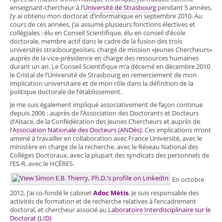
enseignant-chercheur à l’
Université de Strasbourg
pendant 5 années.
J’y ai obtenu mon doctorat d’informatique en septembre 2010. Au
cours de ces années, j’ai assumé plusieurs fonctions électives et
collégiales : élu en Conseil Scientifique, élu en conseil d’école
doctorale, membre actif dans le cadre de la fusion des trois
universités strasbourgeoises, chargé de mission «Jeunes Chercheurs»
auprès de la vice-présidence en charge des ressources humaines
durant un an. Le Conseil Scientifique m’a décerné en décembre 2010
le Cristal de l’Université de Strasbourg en remerciement de mon
implication universitaire et de mon rôle dans la définition de la
politique doctorale de l’établissement.
Je me suis également impliqué associativement de façon continue
depuis 2006 : auprès de l’Association des Doctorants et Docteurs
d’Alsace, de la Confédération des Jeunes Chercheurs et auprès de
l’
Association Nationale des Docteurs (ANDès)
. Ces implications m’ont
amené à travailler en collaboration avec France Université, avec le
ministère en charge de la recherche, avec le Réseau National des
Collèges Doctoraux, avec la plupart des syndicats des personnels de
l’ES-R, avec le HCÉRES.
En octobre
2012, j’ai co-fondé le cabinet
Adoc Mètis
. Je suis responsable des
activités de formation et de recherche relatives à l’encadrement
doctoral, et chercheur associé au
Laboratoire Interdisciplinaire sur le
Doctorat (LID)