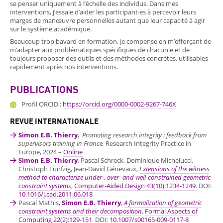
se penser uniquement à l’échelle des individus. Dans mes
interventions, j’essaie d’aider les participant·es à percevoir leurs
marges de manœuvre personnelles autant que leur capacité à agir
sur le système académique.
Beaucoup trop bavard en formation, je compense en m’efforçant de
m’adapter aux problématiques spécifiques de chacun·e et de
toujours proposer des outils et des méthodes concrètes, utilisables
rapidement après nos interventions.
PUBLICATIONS
Profil ORCID :
https://orcid.org/0000-0002-9267-746X
REVUE INTERNATIONALE
Simon E.B. Thierry
,
Promoting research integrity : feedback from
supervisors training in France,
Research Integrity Practice in
Europe, 2024 –
Online
Simon E.B. Thierry
, Pascal Schreck, Dominique Michelucci,
Christoph Fünfzig, Jean-David Génevaux,
Extensions of the witness
method to characterize under-, over- and well-constrained geometric
constraint systems
,
Computer-Aided Design 43(10):1234-1249
.
DOI:
10.1016/j.cad.2011.06.018
Pascal Mathis,
Simon E.B. Thierry
,
A formalization of geometric
constraint systems and their decomposition
,
Formal Aspects of
Computing 22(2):129-151
. DOI:
10.1007/s00165-009-0117-8