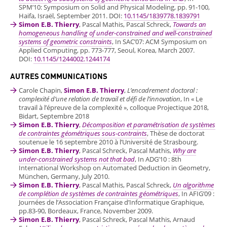
SPM’10: Symposium on Solid and Physical Modeling, pp. 91-100,
Haifa, Israël, September 2011. DOI:
10.1145/1839778.1839791
Simon E.B. Thierry
, Pascal Mathis, Pascal Schreck,
Towards an
homogeneous handling of under-constrained and well-constrained
systems of geometric constraints
, In SAC’07: ACM Symposium on
Applied Computing, pp. 773-777, Seoul, Korea, March 2007.
DOI:
10.1145/1244002.1244174
AUTRES COMMUNICATIONS
Carole Chapin,
Simon E.B. Thierry
,
L’encadrement doctoral :
complexité d’une relation de travail et défi de l’innovation
, In « Le
travail à l’épreuve de la complexité », colloque Projectique 2018,
Bidart, Septembre 2018
Simon E.B. Thierry
,
Décomposition et paramétrisation de systèmes
de contraintes géométriques sous-contraints
, Thèse de doctorat
soutenue le 16 septembre 2010 à l’Université de Strasbourg.
Simon E.B. Thierry
, Pascal Schreck, Pascal Mathis,
Why are
under-constrained systems not that bad
, In ADG’10 : 8th
International Workshop on Automated Deduction in Geometry,
München, Germany, July 2010.
Simon E.B. Thierry
, Pascal Mathis, Pascal Schreck,
Un algorithme
de complétion de systèmes de contraintes géométriques
, In AFIG’09 :
Journées de l’Association Française d’Informatique Graphique,
pp.83-90, Bordeaux, France, November 2009.
Simon E.B. Thierry
, Pascal Schreck, Pascal Mathis, Arnaud