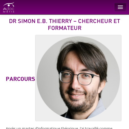
DR SIMON E.B. THIERRY – CHERCHEUR ET
Recherche
FORMATEUR
Conseil
Formations
L’entreprise
Références
Contact
PARCOURS
Après un master d’informatique théorique, j’ai travaillé comme