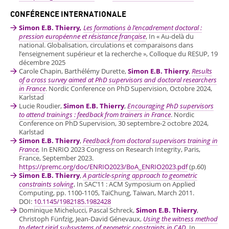
CONFÉRENCE INTERNATIONALE
Simon E.B. Thierry
,
Les formations à l’encadrement doctoral :
pression européenne et résistance française
, In « Au-delà du
national. Globalisation, circulations et comparaisons dans
l’enseignement supérieur et la recherche », Colloque du RESUP, 19
décembre 2025
Carole Chapin, Barthélémy Durette,
Simon E.B. Thierry
,
Results
of a cross survey aimed at PhD supervisors and doctoral researchers
in France
. Nordic Conference on PhD Supervision, Octobre 2024,
Karlstad
Lucie Roudier,
Simon E.B. Thierry
,
Encouraging PhD supervisors
to attend trainings : feedback from trainers in France
. Nordic
Conference on PhD Supervision, 30 septembre-2 octobre 2024,
Karlstad
Simon E.B. Thierry
,
Feedback from doctoral supervisors training in
France
,
In ENRIO 2023 Congress on Research Integrity, Paris,
France, September 2023.
https://premc.org/doc/ENRIO2023/BoA_ENRIO2023.pdf
(p.60)
Simon E.B. Thierry
,
A particle-spring approach to geometric
constraints solving
, In SAC’11 : ACM Symposium on Applied
Computing, pp. 1100-1105, TaiChung, Taiwan, March 2011.
DOI:
10.1145/1982185.1982428
Dominique Michelucci, Pascal Schreck,
Simon E.B. Thierry
,
Christoph Fünfzig, Jean-David Génevaux,
Using the witness method
to detect rigid subsystems of geometric constraints in CAD
, In