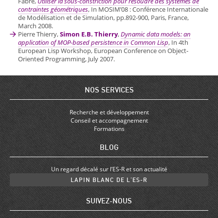
Fabre,
Utiliser la sous-constriction pour résoudre des systèmes de
contraintes géométriques
, In MOSIM’08 : Conférence Internationale
de Modélisation et de Simulation, pp.892-900, Paris, France,
March 2008.
Pierre Thierry,
Simon E.B. Thierry
,
Dynamic data models: an
application of MOP-based persistence in Common Lisp
, In 4th
European Lisp Workshop, European Conference on Object-
Oriented Programming, July 2007.
NOS SERVICES
Recherche et développement
Conseil et accompagnement
Formations
BLOG
Un regard décalé sur l’ES-R et son actualité
LAPIN BLANC DE L’ES-R
SUIVEZ-NOUS